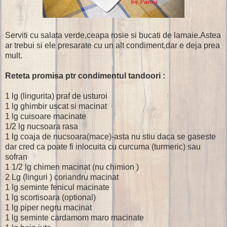
Serviti cu salata verde,ceapa rosie si bucati de lamaie.Astea
ar trebui si ele presarate cu un alt condiment,dar e deja prea
mult.
Reteta promisa ptr condimentul tandoori :
1 lg (lingurita) praf de usturoi
1 lg ghimbir uscat si macinat
1 lg cuisoare macinate
1/2 lg nucsoara rasa
1 lg coaja de nucsoara(mace)-asta nu stiu daca se gaseste
dar cred ca poate fi inlocuita cu curcuma (turmeric) sau
sofran
1 1/2 lg chimen macinat (nu chimion )
2 Lg (linguri ) coriandru macinat
1 lg seminte fenicul macinate
1 lg scortisoara (optional)
1 lg piper negru macinat
1 lg seminte cardamom maro macinate