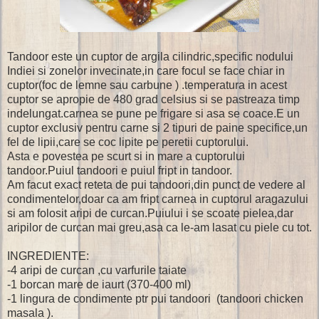
Tandoor este un cuptor de argila cilindric,specific nodului
Indiei si zonelor invecinate,in care focul se face chiar in
cuptor(foc de lemne sau carbune ) .temperatura in acest
cuptor se apropie de 480 grad celsius si se pastreaza timp
indelungat.carnea se pune pe frigare si asa se coace.E un
cuptor exclusiv pentru carne si 2 tipuri de paine specifice,un
fel de lipii,care se coc lipite pe peretii cuptorului.
Asta e povestea pe scurt si in mare a cuptorului
tandoor.Puiul tandoori e puiul fript in tandoor.
Am facut exact reteta de pui tandoori,din punct de vedere al
condimentelor,doar ca am fript carnea in cuptorul aragazului
si am folosit aripi de curcan.Puiului i se scoate pielea,dar
aripilor de curcan mai greu,asa ca le-am lasat cu piele cu tot.
INGREDIENTE:
-4 aripi de curcan ,cu varfurile taiate
-1 borcan mare de iaurt (370-400 ml)
-1 lingura de condimente ptr pui tandoori (tandoori chicken
masala ).