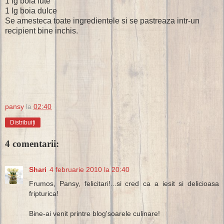
1 lg boia iute
1 lg boia dulce
Se amesteca toate ingredientele si se pastreaza intr-un
recipient bine inchis.
pansy
la
02:40
Distribuiți
4 comentarii:
Shari
4 februarie 2010 la 20:40
Frumos, Pansy, felicitari!...si cred ca a iesit si delicioasa
fripturica!
Bine-ai venit printre blog'soarele culinare!