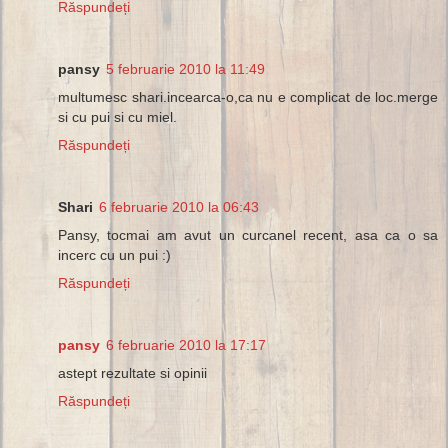
Răspundeți
pansy
5 februarie 2010 la 11:49
multumesc shari.incearca-o,ca nu e complicat de loc.merge
si cu pui si cu miel.
Răspundeți
Shari
6 februarie 2010 la 06:43
Pansy, tocmai am avut un curcanel recent, asa ca o sa
incerc cu un pui :)
Răspundeți
pansy
6 februarie 2010 la 17:17
astept rezultate si opinii
Răspundeți