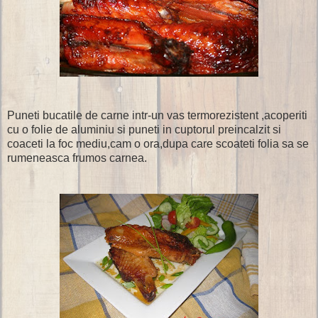
Puneti bucatile de carne intr-un vas termorezistent ,acoperiti
cu o folie de aluminiu si puneti in cuptorul preincalzit si
coaceti la foc mediu,cam o ora,dupa care scoateti folia sa se
rumeneasca frumos carnea.